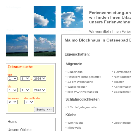
Boltenhagen
Ferienvermietung-on
wir finden Ihren Url
unsere Ferienwohnu
Urlaub
Ostsee
Ferienwohnung
Wir vermitteln Ihnen Feri
Malmö Blockhaus in Ostseebad 
Eigenschaften:
Urlaub an der Ostsee
Allgemein
Zeitraumsuche
• Einzelhaus
• 1-Zimmerap
von
• Haustiere nicht gestattet
• Nichtraucher
.
.
• 22 qm Wohnfläche
• Toaster
bis
• Wasserkocher
• Kaffeemasc
.
.
• kein WLAN vorhanden
• Badezimmer:
Personen
davon Kinder
Schlafmöglichkeiten
• 2 Schlafgelegenheiten
Küche
Home
• Wohnküche
• Geschirrspül
• Mikrowelle
Unsere Objekte