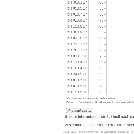
bis 30.03.27
65,-
bis 05.05.27
55,-
bis 01.07.27
65,-
bis 01.09.27
75,-
bis 15.09.27
65,-
bis 30.09.27
55,-
bis 03.10.27
65,-
bis 23.12.27
55,-
bis 26.12.27
65,-
bis 02.01.28
75,-
bis 13.04.28
55,-
bis 18.04.28
65,-
bis 24.05.28
55,-
bis 01.07.28
65,-
bis 01.09.28
75,-
bis 15.09.28
65,-
Alle Preise inkl. Mehrwertsteuer. Währung: Euro
Preise zzgl. Nebenkosten (z.B. Endreinigung, Kurtaxe, zum Teil Stel
Unsere Internetseite wird aktuell nach d
Weiterführende Informationen zum Ostsee
©2005 - 2020 - ein Service von Into-The-Web.Net im Auftrage von PC