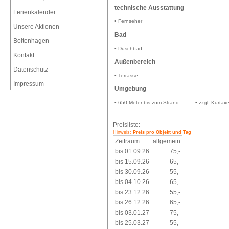
technische Ausstattung
Ferienkalender
• Fernseher
Unsere Aktionen
Bad
Boltenhagen
• Duschbad
Kontakt
Außenbereich
Datenschutz
• Terrasse
Impressum
Umgebung
• 650 Meter bis zum Strand
• zzgl. Kurtax
Preisliste:
Hinweis:
Preis pro Objekt und Tag
Zeitraum
allgemein
bis 01.09.26
75,-
bis 15.09.26
65,-
bis 30.09.26
55,-
bis 04.10.26
65,-
bis 23.12.26
55,-
bis 26.12.26
65,-
bis 03.01.27
75,-
bis 25.03.27
55,-